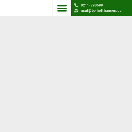
0211-790699
mail@tc-holthausen.de
Unser Verein