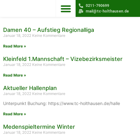
0211-790699
mail@tc-holthausen.de
Unser Verein
Damen 40 – Aufstieg Regionalliga
Januar 18, 2022
Keine Kommentare
Read More »
Kleinfeld 1.Mannschaft – Vizebezirksmeister
Januar 18, 2022
Keine Kommentare
Read More »
Aktueller Hallenplan
Januar 18, 2022
Keine Kommentare
Unterpunkt Buchung: https://www.tc-holthausen.de/halle
Read More »
Medenspieltermine Winter
Januar 18, 2022
Keine Kommentare