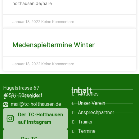
holthausen.de/halle
Januar 18, 2022
Keine Kommentare
Medenspieltermine Winter
Januar 18, 2022
Keine Kommentare
Hügelstrasse 67
Inhalt
Aktuelles
40591 Düsseldorf
0211-790699
Unser Verein
mail@tc-holthausen.de
Ansprechpartner
Der TC-Holthausen
Trainer
auf Instagram
Termine
Der TC-